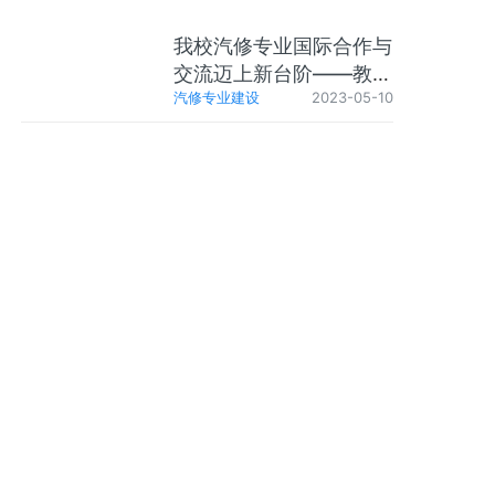
我校汽修专业国际合作与
交流迈上新台阶——教育
汽修专业建设
2023-05-10
部中德先进职业教育合作
SGAVE项目专家组来我
校进行项目指导