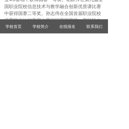
国职业院校信息技术与教学融合创新优质课比赛
中获得国赛二等奖。孙志伟在全国首届职业院校
托育职业技能竞赛中获得国赛三等奖。安玲玲在
学校首页
学校简介
在线报名
联系我们
河北省青年职业技能大赛暨第十八届“振兴杯”全
国青年职业技能大赛河北初赛数控机床装调比赛
中获得省赛一等奖。宫臣荣获河北省青年职业技
能大赛暨第十八届“振兴杯”全国青年职业技能大
赛河北初赛数控机床装调比赛优秀指导教师。邢
慧琛荣获河北省职业院校学生技能大赛职业礼仪
赛项优秀指导教师。冯林、李艳菲、王双艳、杨
敏超在河北省职业院校技能大赛教师教学能力比
赛中活省赛二等奖。吕爽、韩雪飞、关力威、王
雅丽在河北省职业院校技能大赛教师教学能力比
赛中获得省赛二等奖。
上一篇：第二批省级职业教育教师教学创新团队（刘
莹）
下一篇：精耕细作 度人度己——丰南职教中心开展青年