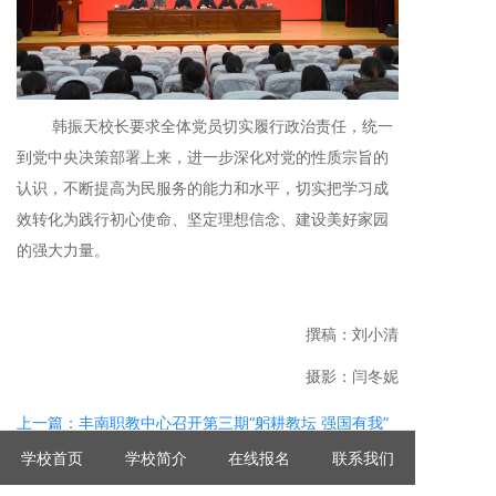
韩振天校长要求全体党员切实履行政治责任，统一
到党中央决策部署上来，进一步深化对党的性质宗旨的
认识，不断提高为民服务的能力和水平，切实把学习成
效转化为践行初心使命、坚定理想信念、建设美好家园
的强大力量。
撰稿：刘小清
摄影：闫冬妮
上一篇：丰南职教中心召开第三期“躬耕教坛 强国有我”
最美教师师德报告会
学校首页
学校简介
在线报名
联系我们
下一篇：党团同心传薪火 青春接力担使命——丰南区职