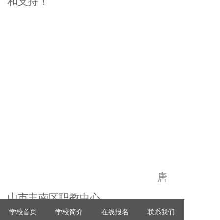
和支持！
唐
山市丰南区职教中心
学校首页
学校简介
在线报名
联系我们