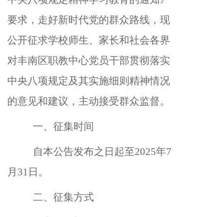
要求，
走好新时代党的群众路线，
现
公开征求
学校
师生、家长和社会各界
对
丰南区
职教中心
党员干部贯彻落实
中央八项规定及其实施细则精神情况
的意见和建议
，
主动接受群众监督。
一
、
征集
时间
自本公告发布之日起至2025年7
月31日。
二、征集方式