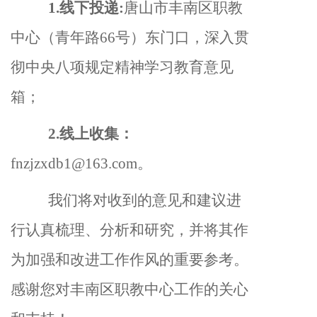
1.线下投递:
唐山市丰南区职教
中心（青年路66号）东门口，深入贯
彻中央八项规定精神学习教育意见
箱；
2.线上收集：
fnzjzxdb1@163.com。
我们将对收到的意见和建议进
行认真梳理、分析和研究，并将其作
为
加强和
改进工作作风的重要
参考
。
感谢您对丰南区职教中心工作的关心