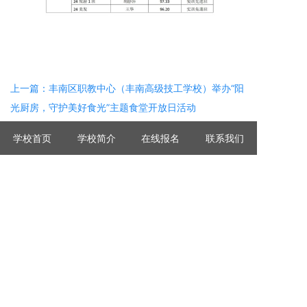
上一篇：丰南区职教中心（丰南高级技工学校）举办“阳
光厨房，守护美好食光”主题食堂开放日活动
下一篇：凝心聚力同奋进 携手笃行谱华章——丰南职教
学校首页
学校简介
在线报名
联系我们
中心 丰南高级技工学校 2025年4月份实训先进班级评比
结果
2026 版权所有 河北省唐山市丰南区职业技术教育中心
冀ICP备14019706号-1号
冀公网安备 13020702000036号
服务热线：0315-8283666
校址：河北省唐山市丰南区青年路66号
IPv6
创元教育
提供技术支持